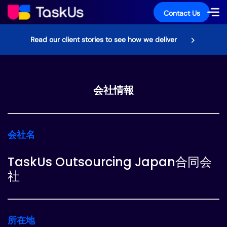
Contact Us
Read our client stories to see how we deliver
会社情報
会社名
TaskUs Outsourcing Japan合同会
社
所在地